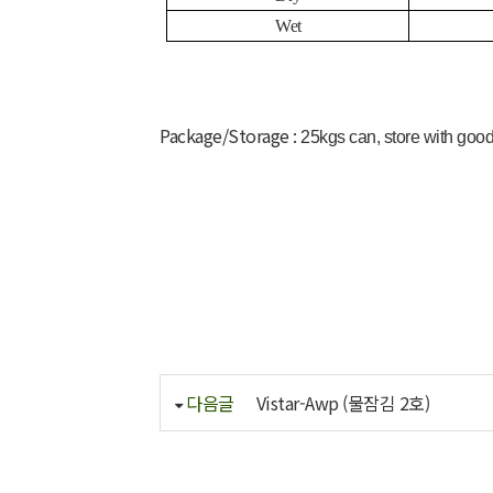
Wet
Package/Storage
:
25kgs can, store with good
다음글
Vistar-Awp (물잠김 2호)