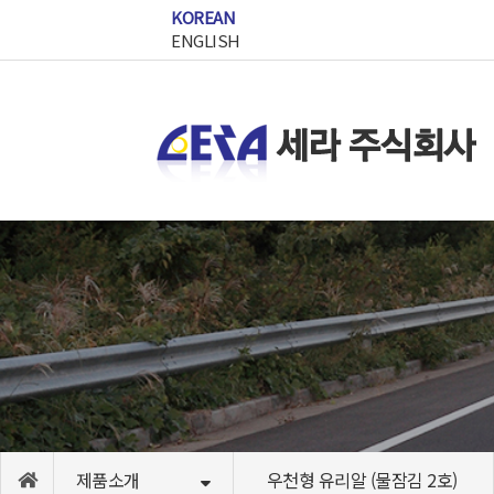
작성일
KOREAN
ENGLISH
제품소개
우천형 유리알 (물잠김 2호)