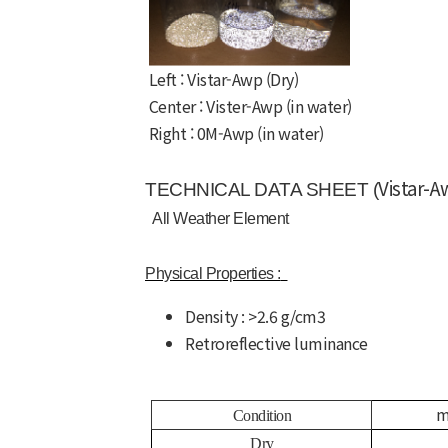
Left : Vistar-Awp (Dry)
Center : Vister-Awp (in water)
Right : 0M-Awp (in water)
Vistar-A
TECHNICAL DATA SHEET (
All Weather Element
Physical Properties :
Density : >2.6
g/cm
3
Retroreflective luminance
m
Condition
Dry